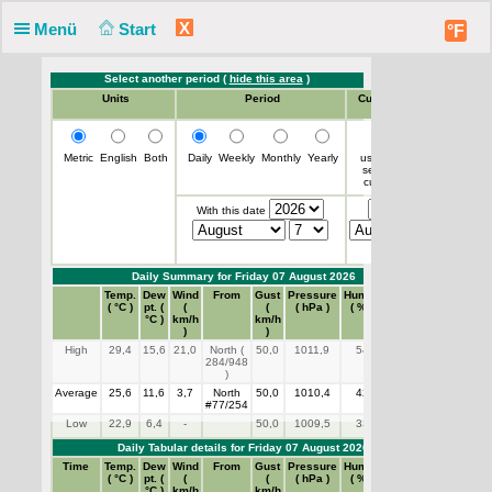
X
Menü
Start
°F