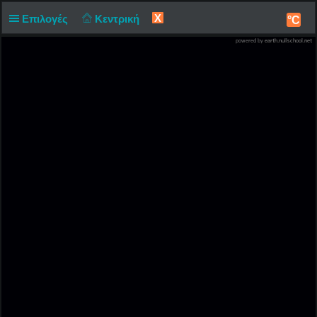
X
Επιλογές
Κεντρική
°C