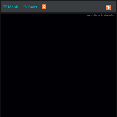
X
Menü
Start
°F