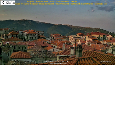
X
Κλείσε