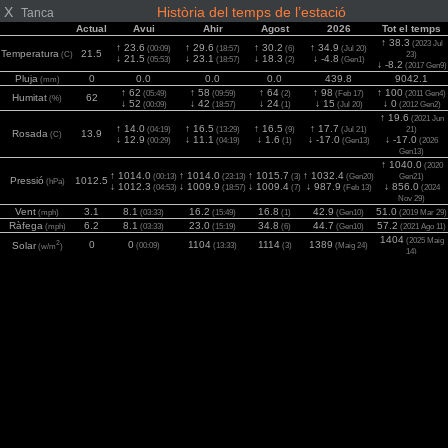
X
Història del temps de l’estació
Tanca
Actual
Avui
Ahir
Agost
2026
Tot el temps
↑ 38.3
(2023 Jul
↑ 23.6
↑ 29.6
↑ 30.2
↑ 34.9
(00:09)
(18:57)
(6)
(Jul 20)
Temperatura
21.5
(C)
23)
↓ 21.5
↓ 23.1
↓ 18.3
↓ -4.8
(05:53)
(18:57)
(2)
(Gen1)
↓ -8.2
(2017 Gen9)
Pluja
0
0.0
0.0
0.0
439.8
9042.1
(mm)
↑ 62
↑ 58
↑ 64
↑ 98
↑ 100
(05:49)
(09:59)
(2)
(Feb 17)
(2011 Gen4)
Humitat
62
(%)
↓ 52
↓ 42
↓ 24
↓ 15
↓ 0
(00:09)
(18:57)
(1)
(Jul 20)
(2012 Gen2)
↑ 19.6
(2021 Jun
↑ 14.0
↑ 16.5
↑ 16.5
↑ 17.7
(04:19)
(13:29)
(9)
(Jul 21)
21)
Rosada
13.9
(C)
↓ 12.9
↓ 11.1
↓ 1.6
↓ -17.0
↓ -17.0
(00:29)
(04:19)
(1)
(Gen13)
(2026
Gen13)
↑ 1040.0
(2020
↑ 1014.0
↑ 1014.0
↑ 1015.7
↑ 1032.4
(00:13)
(23:13)
(3)
(Gen20)
Gen21)
Pressió
1012.5
(hPa)
↓ 1012.3
↓ 1009.9
↓ 1009.4
↓ 987.9
↓ 856.0
(04:53)
(18:57)
(7)
(Feb 13)
(2024
Nov 29)
Vent
3.1
8.1
16.2
16.8
42.9
51.0
(mph)
(03:33)
(15:49)
(1)
(Gen10)
(2019 Mar 29)
Ràfega
6.2
8.1
23.0
34.8
44.7
57.2
(mph)
(03:33)
(15:19)
(6)
(Gen10)
(2021 Ago 11)
1404
(2025 Maig
2
0
0
1104
1114
1389
Solar
(00:09)
(13:33)
(3)
(Maig 24)
(w/m
)
14)