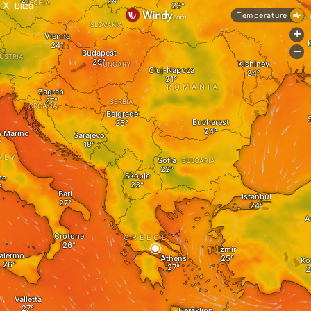
X
Blizu