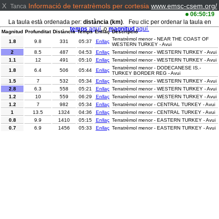
X
Informació de terratrèmols per cortesia
www.emsc-csem.org/
Tanca
06:50:19
La taula està ordenada per:
distància (km)
. Feu clic per ordenar la taula en
temps
aquí.
o
magnitud
aquí.
Magnitud
Profunditat
Distància
Temps
Enllaç
Descripció
Terratrèmol menor - NEAR THE COAST OF
1.8
9.8
331
05:37
Enllaç
WESTERN TURKEY - Avui
2
8.5
487
04:53
Enllaç
Terratrèmol menor - WESTERN TURKEY - Avui
1.1
12
491
05:10
Enllaç
Terratrèmol menor - WESTERN TURKEY - Avui
Terratrèmol menor - DODECANESE IS.-
1.8
6.4
506
05:44
Enllaç
TURKEY BORDER REG - Avui
1.5
7
532
05:34
Enllaç
Terratrèmol menor - WESTERN TURKEY - Avui
2.8
6.3
558
05:21
Enllaç
Terratrèmol menor - WESTERN TURKEY - Avui
1.2
10
559
06:29
Enllaç
Terratrèmol menor - WESTERN TURKEY - Avui
1.2
7
982
05:34
Enllaç
Terratrèmol menor - CENTRAL TURKEY - Avui
1
13.5
1324
04:36
Enllaç
Terratrèmol menor - CENTRAL TURKEY - Avui
0.8
9.9
1410
05:15
Enllaç
Terratrèmol menor - EASTERN TURKEY - Avui
0.7
6.9
1456
05:33
Enllaç
Terratrèmol menor - EASTERN TURKEY - Avui
1.2
7.3
1499
05:18
Enllaç
Terratrèmol menor - EASTERN TURKEY - Avui
1.9
7
1600
04:51
Enllaç
Terratrèmol menor - EASTERN TURKEY - Avui
Terratrèmol menor - EASTERN XIZANG-INDIA
2.8
10
6595
04:37
Enllaç
BORDER REG. - Avui
Terratrèmol menor - PUERTO RICO REGION -
3.2
27
8589
04:32
Enllaç
Avui
Terratrèmol moderat - MINDORO,
5
90.2
9767
05:38
Enllaç
PHILIPPINES - Avui
2.8
10
10416
06:22
Enllaç
Terratrèmol menor - NEW MEXICO - Avui
Terratrèmol menor - SOUTH OF JAVA,
2.7
20
10427
05:54
Enllaç
INDONESIA - Avui
2.6
20
10470
05:39
Enllaç
Terratrèmol menor - JAVA, INDONESIA - Avui