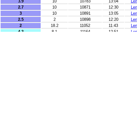
3.9
10
10783
13:04
Le
2.7
10
10871
12:30
Le
3
10
10891
13:05
Le
2.5
2
10898
12:20
Le
2
18.2
11052
11:43
Le
4.2
8.1
11164
12:51
Le
2.5
118.7
11605
13:02
Le
3.5
210.2
11613
13:55
Le
2.8
10
12118
13:32
Le
2.7
27.8
12705
13:41
Le
3.1
21.9
12824
11:46
Le