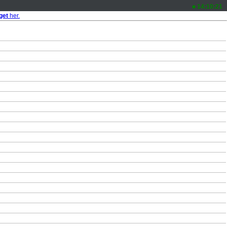
14:10:21
get
her.