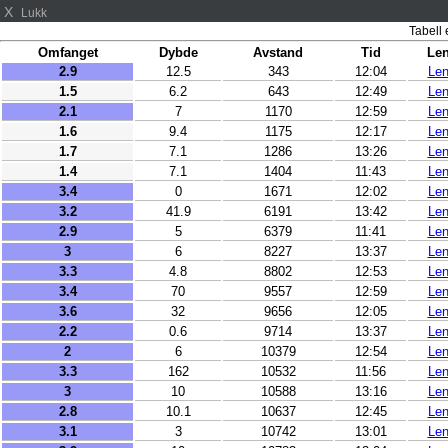
X
Lukk
Tabell e
Omfanget
Dybde
Avstand
Tid
Le
2.9
12.5
343
12:04
Le
1.5
6.2
643
12:49
Le
2.1
7
1170
12:59
Le
1.6
9.4
1175
12:17
Le
1.7
7.1
1286
13:26
Le
1.4
7.1
1404
11:43
Le
3.4
0
1671
12:02
Le
3.2
41.9
6191
13:42
Le
2.9
5
6379
11:41
Le
3
6
8227
13:37
Le
3.3
4.8
8802
12:53
Le
3.4
70
9557
12:59
Le
3.6
32
9656
12:05
Le
2.2
0.6
9714
13:37
Le
2
6
10379
12:54
Le
3.3
162
10532
11:56
Le
3
10
10588
13:16
Le
2.8
10.1
10637
12:45
Le
3.1
3
10742
13:01
Le