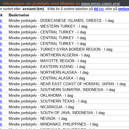
Informasjon om jordskjelv med tillatelse av
www.emsc-csem.org/
r sortert etter:
avstand (km)
. Klikk for å sortere tabellen på
tid
her.
eller på
omfan
nk
Beskrivelse
nk
Mindre jordskjelv - DODECANESE ISLANDS, GREECE - I dag
nk
Mindre jordskjelv - WESTERN TURKEY - I dag
nk
Mindre jordskjelv - CENTRAL TURKEY - I dag
nk
Mindre jordskjelv - CENTRAL TURKEY - I dag
nk
Mindre jordskjelv - CENTRAL TURKEY - I dag
nk
Mindre jordskjelv - TURKEY-SYRIA BORDER REGION - I dag
nk
Mindre jordskjelv - NORTHERN ALGERIA - I dag
nk
Mindre jordskjelv - MAYOTTE REGION - I dag
nk
Mindre jordskjelv - EASTERN XIZANG - I dag
nk
Mindre jordskjelv - NORTHERN ALASKA - I dag
nk
Mindre jordskjelv - CENTRAL ALASKA - I dag
nk
Mindre jordskjelv - NEAR EAST COAST OF HONSHU, JAPAN - I dag
nk
Mindre jordskjelv - SOUTHERN SUMATRA, INDONESIA - I dag
nk
Mindre jordskjelv - OKLAHOMA - I dag
nk
Mindre jordskjelv - SOUTHERN TEXAS - I dag
nk
Mindre jordskjelv - NICARAGUA - I dag
nk
Mindre jordskjelv - SOUTH OF JAVA, INDONESIA - I dag
nk
Mindre jordskjelv - NEVADA - I dag
nk
Mindre jordskjelv - MINDANAO, PHILIPPINES - I dag