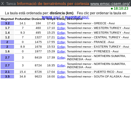
X
Informació de terratrèmols per cortesia
www.emsc-csem.org/
Tanca
18:10:23
La taula està ordenada per:
distància (km)
. Feu clic per ordenar la taula en
temps
aquí.
o
magnitud
aquí.
Magnitud
Profunditat
Distància
Temps
Enllaç
Descripció
3.2
14.1
184
17:43
Enllaç
Terratrèmol menor - GREECE - Avui
1.7
7
460
17:10
Enllaç
Terratrèmol menor - WESTERN TURKEY - Avui
1.4
9.3
495
15:25
Enllaç
Terratrèmol menor - WESTERN TURKEY - Avui
1.2
7
1327
17:21
Enllaç
Terratrèmol menor - CENTRAL TURKEY - Avui
2
0
1475
17:55
Enllaç
Terratrèmol menor - FRANCE - Avui
2
8.9
1678
15:53
Enllaç
Terratrèmol menor - EASTERN TURKEY - Avui
1.6
0
1977
15:29
Enllaç
Terratrèmol menor - PYRENEES - Avui
Terratrèmol menor - NORTHERN SUMATRA,
2.7
3
8419
17:39
Enllaç
INDONESIA - Avui
Terratrèmol menor - NORTHERN SUMATRA,
2.7
3
8724
16:35
Enllaç
INDONESIA - Avui
2.1
15.4
8726
17:04
Enllaç
Terratrèmol menor - PUERTO RICO - Avui
3.5
34.8
9623
16:00
Enllaç
Terratrèmol menor - SOUTH OF ALASKA - Avui
2.6
23
10416
17:59
Enllaç
Terratrèmol menor - JAVA, INDONESIA - Avui
2.2
4
10469
15:40
Enllaç
Terratrèmol menor - WESTERN TEXAS - Avui
Terratrèmol menor - SOUTH OF JAVA,
2.7
9
10517
17:25
Enllaç
INDONESIA - Avui
2.7
19
10559
16:24
Enllaç
Terratrèmol menor - JAVA, INDONESIA - Avui
3
98
10592
17:43
Enllaç
Terratrèmol menor - JAVA, INDONESIA - Avui
3
8
10612
17:11
Enllaç
Terratrèmol menor - JAVA, INDONESIA - Avui
Terratrèmol menor - SULAWESI, INDONESIA -
3.2
15
10823
16:59
Enllaç
Avui
Terratrèmol menor - SAN PEDRO CHANNEL,
2
0.4
11040
15:43
Enllaç
CALIFORNIA - Avui
4.5
66
11044
15:28
Enllaç
Terratrèmol lleuger - CHIAPAS, MEXICO - Avui