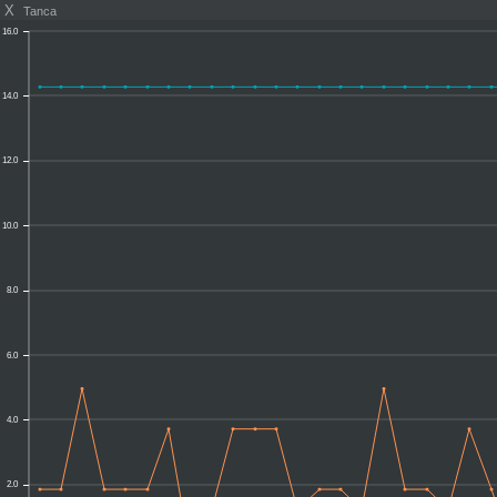
X
Tanca