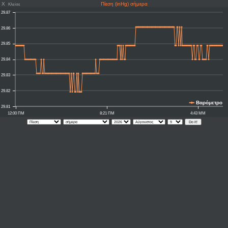
X
Πίεση (inHg) σήμερα
Κλείσε