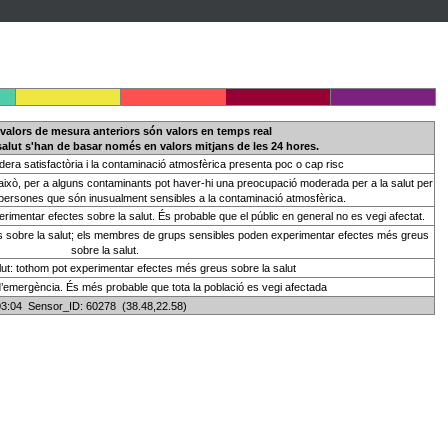
 valors de mesura anteriors són valors en temps real
 salut s'han de basar només en valors mitjans de les 24 hores.
sidera satisfactòria i la contaminació atmosfèrica presenta poc o cap risc
t això, per a alguns contaminants pot haver-hi una preocupació moderada per a la salut per
persones que són inusualment sensibles a la contaminació atmosfèrica.
mentar efectes sobre la salut. És probable que el públic en general no es vegi afectat.
 sobre la salut; els membres de grups sensibles poden experimentar efectes més greus
sobre la salut.
alut: tothom pot experimentar efectes més greus sobre la salut
d’emergència. És més probable que tota la població es vegi afectada
03:04 Sensor_ID: 60278 (38.48,22.58)