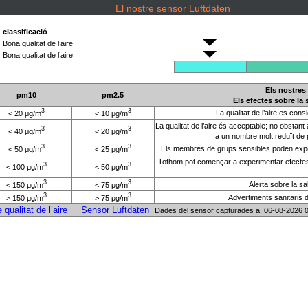
El nostre sensor Luftdaten
classificació
Bona qualitat de l’aire
Bona qualitat de l’aire
Els nostres
pm10
pm2.5
Els efectes sobre la
3
3
La qualitat de l’aire es con
< 20 μg/m
< 10 μg/m
La qualitat de l’aire és acceptable; no obstan
3
3
< 40 μg/m
< 20 μg/m
a un nombre molt reduït de 
3
3
Els membres de grups sensibles poden experi
< 50 μg/m
< 25 μg/m
Tothom pot començar a experimentar efectes
3
3
< 100 μg/m
< 50 μg/m
3
3
Alerta sobre la s
< 150 μg/m
< 75 μg/m
3
3
Advertiments sanitaris 
> 150 μg/m
> 75 μg/m
ualitat de l’aire
Sensor Luftdaten
Dades del sensor capturades a: 06-08-2026 