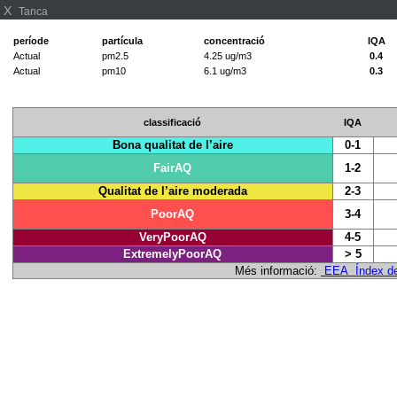
X
Tanca
període
partícula
concentració
IQA
Actual
pm2.5
4.25 ug/m3
0.4
Actual
pm10
6.1 ug/m3
0.3
classificació
IQA
Bona qualitat de l’aire
0-1
FairAQ
1-2
Qualitat de l’aire moderada
2-3
PoorAQ
3-4
VeryPoorAQ
4-5
ExtremelyPoorAQ
> 5
Més informació:
EEA Índex de q